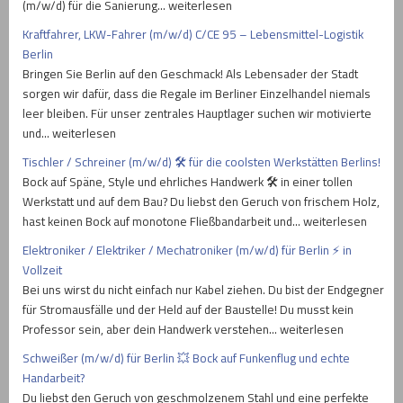
(m/w/d) für die Sanierung… weiterlesen
Kraftfahrer, LKW-Fahrer (m/w/d) C/CE 95 – Lebensmittel-Logistik
Berlin
Bringen Sie Berlin auf den Geschmack! Als Lebensader der Stadt
sorgen wir dafür, dass die Regale im Berliner Einzelhandel niemals
leer bleiben. Für unser zentrales Hauptlager suchen wir motivierte
und… weiterlesen
Tischler / Schreiner (m/w/d) 🛠️ für die coolsten Werkstätten Berlins!
Bock auf Späne, Style und ehrliches Handwerk 🛠️ in einer tollen
Werkstatt und auf dem Bau? Du liebst den Geruch von frischem Holz,
hast keinen Bock auf monotone Fließbandarbeit und… weiterlesen
Elektroniker / Elektriker / Mechatroniker (m/w/d) für Berlin ⚡ in
Vollzeit
Bei uns wirst du nicht einfach nur Kabel ziehen. Du bist der Endgegner
für Stromausfälle und der Held auf der Baustelle! Du musst kein
Professor sein, aber dein Handwerk verstehen… weiterlesen
Schweißer (m/w/d) für Berlin 💥 Bock auf Funkenflug und echte
Handarbeit?
Du liebst den Geruch von geschmolzenem Stahl und eine perfekte