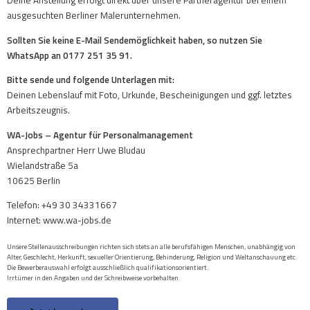
Deine Anstellung erfolgt direkt über unsere Partneragentur bei einem
ausgesuchten Berliner Malerunternehmen.
Sollten Sie keine E-Mail Sendemöglichkeit haben, so nutzen Sie
WhatsApp an 0177 251 35 91.
Bitte sende und folgende Unterlagen mit:
Deinen Lebenslauf mit Foto, Urkunde, Bescheinigungen und ggf. letztes
Arbeitszeugnis.
WA-Jobs – Agentur für Personalmanagement
Ansprechpartner Herr Uwe Bludau
Wielandstraße 5a
10625 Berlin
Telefon: +49 30 34331667
Internet: www.wa-jobs.de
Unsere Stellenausschreibungen richten sich stets an alle berufsfähigen Menschen, unabhängig von
Alter, Geschlecht, Herkunft, sexueller Orientierung, Behinderung, Religion und Weltanschauung etc.
Die Bewerberauswahl erfolgt ausschließlich qualifikationsorientiert.
Irrtümer in den Angaben und der Schreibweise vorbehalten.