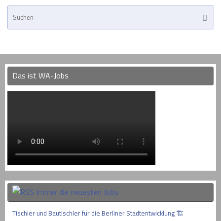
Su
Suche
na
Das ist WA-Jobs
Immer die neuesten Jobs
Tischler und Bautischler für die Berliner Stadtentwicklung 🏗