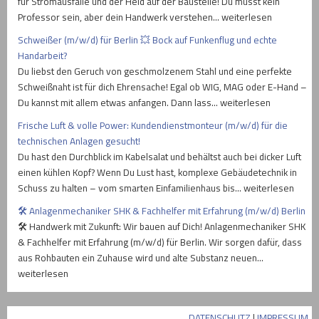
für Stromausfälle und der Held auf der Baustelle! Du musst kein
Professor sein, aber dein Handwerk verstehen… weiterlesen
Schweißer (m/w/d) für Berlin 💥 Bock auf Funkenflug und echte
Handarbeit?
Du liebst den Geruch von geschmolzenem Stahl und eine perfekte
Schweißnaht ist für dich Ehrensache! Egal ob WIG, MAG oder E-Hand –
Du kannst mit allem etwas anfangen. Dann lass… weiterlesen
Frische Luft & volle Power: Kundendienstmonteur (m/w/d) für die
technischen Anlagen gesucht!
Du hast den Durchblick im Kabelsalat und behältst auch bei dicker Luft
einen kühlen Kopf? Wenn Du Lust hast, komplexe Gebäudetechnik in
Schuss zu halten – vom smarten Einfamilienhaus bis… weiterlesen
🛠️ Anlagenmechaniker SHK & Fachhelfer mit Erfahrung (m/w/d) Berlin
🛠️ Handwerk mit Zukunft: Wir bauen auf Dich! Anlagenmechaniker SHK
& Fachhelfer mit Erfahrung (m/w/d) für Berlin. Wir sorgen dafür, dass
aus Rohbauten ein Zuhause wird und alte Substanz neuen…
weiterlesen
DATENSCHUTZ
|
IMPRESSUM