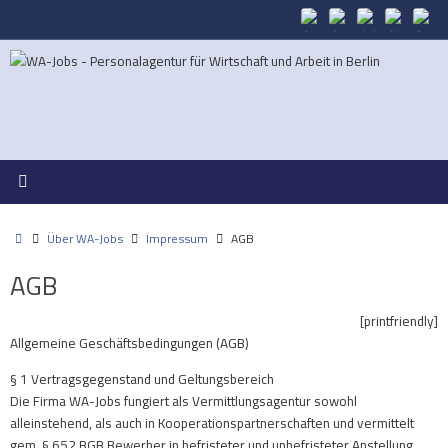
Zum
Inhalt
springen
Start
Über WA-Jobs
Impressum
AGB
AGB
[printfriendly]
Allgemeine Geschäftsbedingungen (AGB)
§ 1 Vertragsgegenstand und Geltungsbereich
Die Firma WA-Jobs fungiert als Vermittlungsagentur sowohl
alleinstehend, als auch in Kooperationspartnerschaften und vermittelt
gem. § 652 BGB Bewerber in befristeter und unbefristeter Anstellung