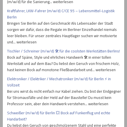
(m/w/d) für die Sanierung… weiterlesen
Kraftfahrer, LKW-Fahrer (m/w/d) C/CE 95 – Lebensmittel-Logistik
Berlin
Bringen Sie Berlin auf den Geschmack! Als Lebensader der Stadt
sorgen wir dafür, dass die Regale im Berliner Einzelhandel niemals
leer bleiben. Für unser zentrales Hauptlager suchen wir motivierte
und… weiterlesen
Tischler / Schreiner (m/w/d) 🛠️ für die coolsten Werkstätten Berlins!
Bock auf Späne, Style und ehrliches Handwerk 🛠️ in einer tollen
Werkstatt und auf dem Bau? Du liebst den Geruch von frischem Holz,
hast keinen Bock auf monotone Fließbandarbeit und… weiterlesen
Elektroniker / Elektriker / Mechatroniker (m/w/d) für Berlin ⚡ in
Vollzeit
Bei uns wirst du nicht einfach nur Kabel ziehen. Du bist der Endgegner
für Stromausfälle und der Held auf der Baustelle! Du musst kein
Professor sein, aber dein Handwerk verstehen… weiterlesen
Schweißer (m/w/d) für Berlin 💥 Bock auf Funkenflug und echte
Handarbeit?
Du liebst den Geruch von geschmolzenem Stahl und eine perfekte