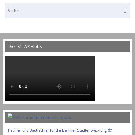
Su
Suche
na
Das ist WA-Jobs
Immer die neuesten Jobs
Tischler und Bautischler für die Berliner Stadtentwicklung 🏗