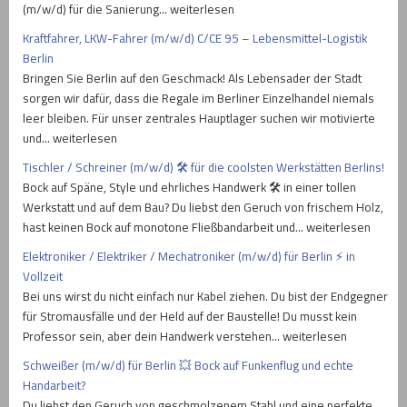
(m/w/d) für die Sanierung… weiterlesen
Kraftfahrer, LKW-Fahrer (m/w/d) C/CE 95 – Lebensmittel-Logistik
Berlin
Bringen Sie Berlin auf den Geschmack! Als Lebensader der Stadt
sorgen wir dafür, dass die Regale im Berliner Einzelhandel niemals
leer bleiben. Für unser zentrales Hauptlager suchen wir motivierte
und… weiterlesen
Tischler / Schreiner (m/w/d) 🛠️ für die coolsten Werkstätten Berlins!
Bock auf Späne, Style und ehrliches Handwerk 🛠️ in einer tollen
Werkstatt und auf dem Bau? Du liebst den Geruch von frischem Holz,
hast keinen Bock auf monotone Fließbandarbeit und… weiterlesen
Elektroniker / Elektriker / Mechatroniker (m/w/d) für Berlin ⚡ in
Vollzeit
Bei uns wirst du nicht einfach nur Kabel ziehen. Du bist der Endgegner
für Stromausfälle und der Held auf der Baustelle! Du musst kein
Professor sein, aber dein Handwerk verstehen… weiterlesen
Schweißer (m/w/d) für Berlin 💥 Bock auf Funkenflug und echte
Handarbeit?
Du liebst den Geruch von geschmolzenem Stahl und eine perfekte