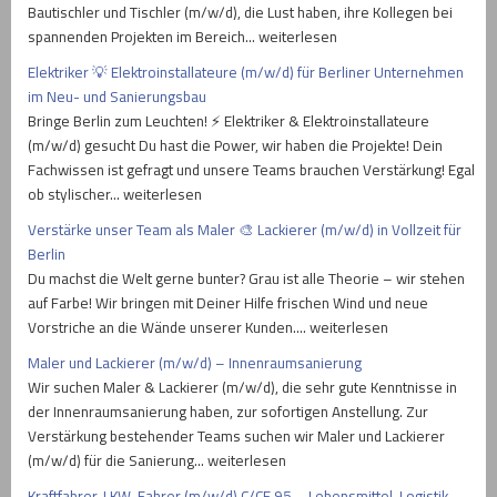
Bautischler und Tischler (m/w/d), die Lust haben, ihre Kollegen bei
spannenden Projekten im Bereich… weiterlesen
Elektriker 💡 Elektroinstallateure (m/w/d) für Berliner Unternehmen
im Neu- und Sanierungsbau
Bringe Berlin zum Leuchten! ⚡ Elektriker & Elektroinstallateure
(m/w/d) gesucht Du hast die Power, wir haben die Projekte! Dein
Fachwissen ist gefragt und unsere Teams brauchen Verstärkung! Egal
ob stylischer… weiterlesen
Verstärke unser Team als Maler 🎨 Lackierer (m/w/d) in Vollzeit für
Berlin
Du machst die Welt gerne bunter? Grau ist alle Theorie – wir stehen
auf Farbe! Wir bringen mit Deiner Hilfe frischen Wind und neue
Vorstriche an die Wände unserer Kunden.… weiterlesen
Maler und Lackierer (m/w/d) – Innenraumsanierung
Wir suchen Maler & Lackierer (m/w/d), die sehr gute Kenntnisse in
der Innenraumsanierung haben, zur sofortigen Anstellung. Zur
Verstärkung bestehender Teams suchen wir Maler und Lackierer
(m/w/d) für die Sanierung… weiterlesen
Kraftfahrer, LKW-Fahrer (m/w/d) C/CE 95 – Lebensmittel-Logistik