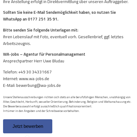
Ihre Anstellung erfolgt in Direktvermittlung über unseren Auftraggeber.
Sollten Sie keine E-Mail Sendemöglichkeit haben, so nutzen Sie
WhatsApp an 0177 251 35 91.
Bitte senden Sie folgende Unterlagen mit:
Ihren Lebenslauf mit Foto, eventuell vorh. Gesellenbrief, ggf. letztes
Arbeitszeugnis.
WA-Jobs – Agentur für Personalmanagement
Ansprechpartner Herr Uwe Bludau
Telefon: +49 30 34331667
Internet: www.wa-jobs.de
E-Mail: bewerbung@wa-jobs.de
Unsere Stellenausschreibungen richten sich stets an alle berufsfähigen Menschen, unabhängig von
Alter, Geschlecht, Herkunft, sexueller Orientierung, Behinderung, Religion und Weltanschauung etc.
Die Bewerberauswahl erfolgt ausschließlich qualifikationsorientiert.
Irrtümer in den Angaben und der Schreibweise vorbehalten.