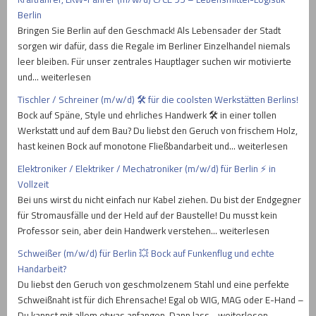
Berlin
Bringen Sie Berlin auf den Geschmack! Als Lebensader der Stadt
sorgen wir dafür, dass die Regale im Berliner Einzelhandel niemals
leer bleiben. Für unser zentrales Hauptlager suchen wir motivierte
und… weiterlesen
Tischler / Schreiner (m/w/d) 🛠️ für die coolsten Werkstätten Berlins!
Bock auf Späne, Style und ehrliches Handwerk 🛠️ in einer tollen
Werkstatt und auf dem Bau? Du liebst den Geruch von frischem Holz,
hast keinen Bock auf monotone Fließbandarbeit und… weiterlesen
Elektroniker / Elektriker / Mechatroniker (m/w/d) für Berlin ⚡ in
Vollzeit
Bei uns wirst du nicht einfach nur Kabel ziehen. Du bist der Endgegner
für Stromausfälle und der Held auf der Baustelle! Du musst kein
Professor sein, aber dein Handwerk verstehen… weiterlesen
Schweißer (m/w/d) für Berlin 💥 Bock auf Funkenflug und echte
Handarbeit?
Du liebst den Geruch von geschmolzenem Stahl und eine perfekte
Schweißnaht ist für dich Ehrensache! Egal ob WIG, MAG oder E-Hand –
Du kannst mit allem etwas anfangen. Dann lass… weiterlesen