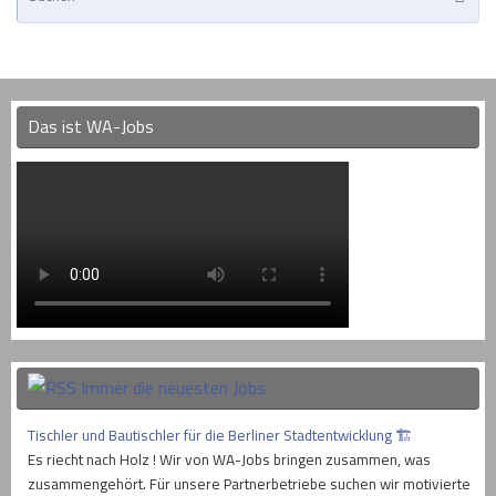
na
Das ist WA-Jobs
Immer die neuesten Jobs
Tischler und Bautischler für die Berliner Stadtentwicklung 🏗
Es riecht nach Holz ! Wir von WA-Jobs bringen zusammen, was
zusammengehört. Für unsere Partnerbetriebe suchen wir motivierte