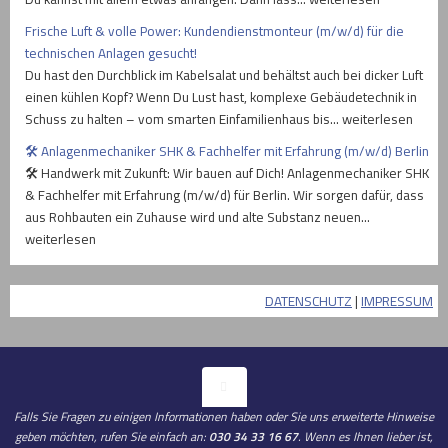
Frische Luft & volle Power: Kundendienstmonteur (m/w/d) für die
technischen Anlagen gesucht!
Du hast den Durchblick im Kabelsalat und behältst auch bei dicker Luft
einen kühlen Kopf? Wenn Du Lust hast, komplexe Gebäudetechnik in
Schuss zu halten – vom smarten Einfamilienhaus bis… weiterlesen
🛠️ Anlagenmechaniker SHK & Fachhelfer mit Erfahrung (m/w/d) Berlin
🛠️ Handwerk mit Zukunft: Wir bauen auf Dich! Anlagenmechaniker SHK
& Fachhelfer mit Erfahrung (m/w/d) für Berlin. Wir sorgen dafür, dass
aus Rohbauten ein Zuhause wird und alte Substanz neuen…
weiterlesen
DATENSCHUTZ
|
IMPRESSUM
Falls Sie Fragen zu einigen Informationen haben oder Sie uns erweiterte Hinweise
geben möchten, rufen Sie einfach an:
030 34 33 16 67
. Wenn es Ihnen lieber ist,