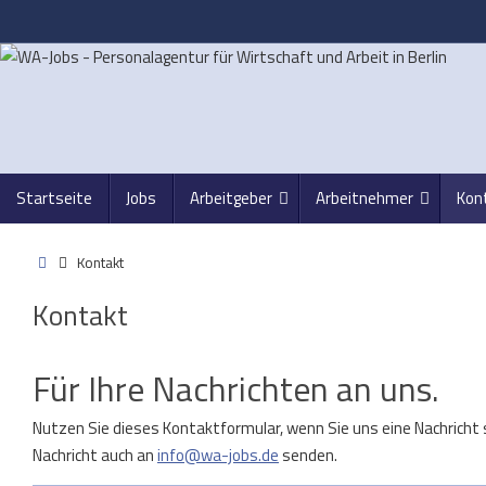
Zum
Inhalt
springen
Zum
Startseite
Jobs
Arbeitgeber
Arbeitnehmer
Kon
Inhalt
springen
Start
Kontakt
Kontakt
Für Ihre Nachrichten an uns.
Nutzen Sie dieses Kontaktformular, wenn Sie uns eine Nachricht s
Nachricht auch an
info@wa-jobs.de
senden.