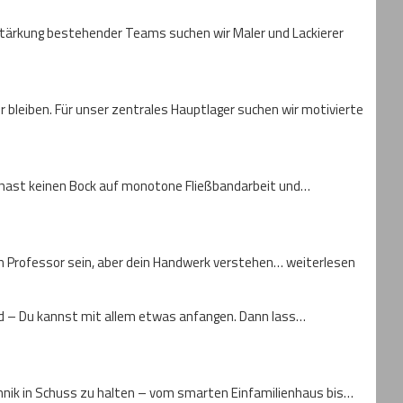
rstärkung bestehender Teams suchen wir Maler und Lackierer
er bleiben. Für unser zentrales Hauptlager suchen wir motivierte
z, hast keinen Bock auf monotone Fließbandarbeit und…
ein Professor sein, aber dein Handwerk verstehen… weiterlesen
nd – Du kannst mit allem etwas anfangen. Dann lass…
chnik in Schuss zu halten – vom smarten Einfamilienhaus bis…