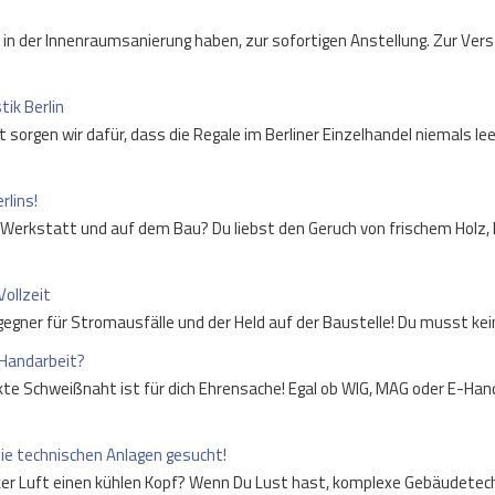
e in der Innenraumsanierung haben, zur sofortigen Anstellung. Zur Ve
ik Berlin
 sorgen wir dafür, dass die Regale im Berliner Einzelhandel niemals le
rlins!
len Werkstatt und auf dem Bau? Du liebst den Geruch von frischem Hol
Vollzeit
ndgegner für Stromausfälle und der Held auf der Baustelle! Du musst k
 Handarbeit?
kte Schweißnaht ist für dich Ehrensache! Egal ob WIG, MAG oder E-Ha
die technischen Anlagen gesucht!
icker Luft einen kühlen Kopf? Wenn Du Lust hast, komplexe Gebäudete