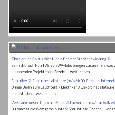
Immer die neuesten Jobs
Tischler und Bautischler für die Berliner Stadtentwicklung 🏗
Es riecht nach Holz ! Wir von WA-Jobs bringen zusammen, was z
spannenden Projekten im Bereich… weiterlesen
Elektriker 💡 Elektroinstallateure (m/w/d) für Berliner Unter
Bringe Berlin zum Leuchten! ⚡ Elektriker & Elektroinstallateur
ob stylischer… weiterlesen
Verstärke unser Team als Maler 🎨 Lackierer (m/w/d) in Vollzeit
Du machst die Welt gerne bunter? Grau ist alle Theorie – wir s