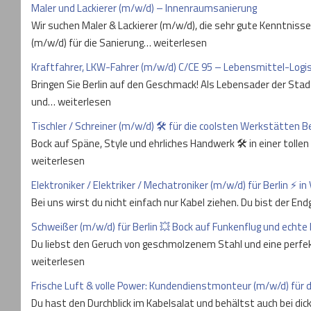
Maler und Lackierer (m/w/d) – Innenraumsanierung
Wir suchen Maler & Lackierer (m/w/d), die sehr gute Kenntniss
(m/w/d) für die Sanierung… weiterlesen
Kraftfahrer, LKW-Fahrer (m/w/d) C/CE 95 – Lebensmittel-Logist
Bringen Sie Berlin auf den Geschmack! Als Lebensader der Stadt
und… weiterlesen
Tischler / Schreiner (m/w/d) 🛠️ für die coolsten Werkstätten Be
Bock auf Späne, Style und ehrliches Handwerk 🛠️ in einer tol
weiterlesen
Elektroniker / Elektriker / Mechatroniker (m/w/d) für Berlin ⚡ in 
Bei uns wirst du nicht einfach nur Kabel ziehen. Du bist der E
Schweißer (m/w/d) für Berlin 💥 Bock auf Funkenflug und echte
Du liebst den Geruch von geschmolzenem Stahl und eine perfe
weiterlesen
Frische Luft & volle Power: Kundendienstmonteur (m/w/d) für 
Du hast den Durchblick im Kabelsalat und behältst auch bei d