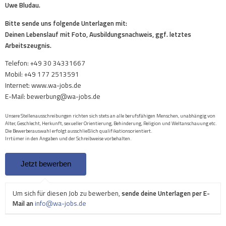
Uwe Bludau.
Bitte sende uns folgende Unterlagen mit:
Deinen Lebenslauf mit Foto, Ausbildungsnachweis, ggf. letztes
Arbeitszeugnis.
Telefon: +49 30 34331667
Mobil: +49 177 2513591
Internet: www.wa-jobs.de
E-Mail: bewerbung@wa-jobs.de
Unsere Stellenausschreibungen richten sich stets an alle berufsfähigen Menschen, unabhängig von
Alter, Geschlecht, Herkunft, sexueller Orientierung, Behinderung, Religion und Weltanschauung etc.
Die Bewerberauswahl erfolgt ausschließlich qualifikationsorientiert.
Irrtümer in den Angaben und der Schreibweise vorbehalten.
Um sich für diesen Job zu bewerben,
sende deine Unterlagen per E-
Mail an
info@wa-jobs.de