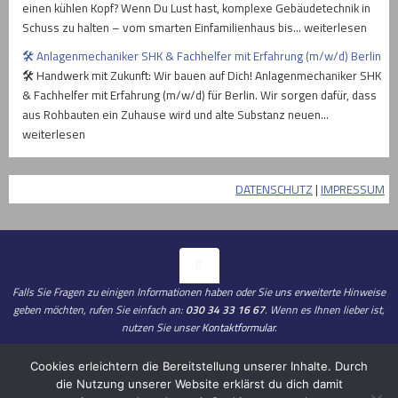
einen kühlen Kopf? Wenn Du Lust hast, komplexe Gebäudetechnik in
Schuss zu halten – vom smarten Einfamilienhaus bis… weiterlesen
🛠️ Anlagenmechaniker SHK & Fachhelfer mit Erfahrung (m/w/d) Berlin
🛠️ Handwerk mit Zukunft: Wir bauen auf Dich! Anlagenmechaniker SHK
& Fachhelfer mit Erfahrung (m/w/d) für Berlin. Wir sorgen dafür, dass
aus Rohbauten ein Zuhause wird und alte Substanz neuen…
weiterlesen
DATENSCHUTZ
|
IMPRESSUM
Falls Sie Fragen zu einigen Informationen haben oder Sie uns erweiterte Hinweise
geben möchten, rufen Sie einfach an:
030 34 33 16 67
. Wenn es Ihnen lieber ist,
nutzen Sie unser
Kontaktformular
.
Cookies erleichtern die Bereitstellung unserer Inhalte. Durch
die Nutzung unserer Website erklärst du dich damit