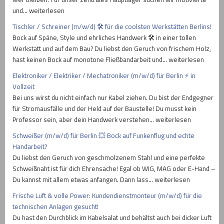
und… weiterlesen
Tischler / Schreiner (m/w/d) 🛠️ für die coolsten Werkstätten Berlins!
Bock auf Späne, Style und ehrliches Handwerk 🛠️ in einer tollen
Werkstatt und auf dem Bau? Du liebst den Geruch von frischem Holz,
hast keinen Bock auf monotone Fließbandarbeit und… weiterlesen
Elektroniker / Elektriker / Mechatroniker (m/w/d) für Berlin ⚡ in
Vollzeit
Bei uns wirst du nicht einfach nur Kabel ziehen. Du bist der Endgegner
für Stromausfälle und der Held auf der Baustelle! Du musst kein
Professor sein, aber dein Handwerk verstehen… weiterlesen
Schweißer (m/w/d) für Berlin 💥 Bock auf Funkenflug und echte
Handarbeit?
Du liebst den Geruch von geschmolzenem Stahl und eine perfekte
Schweißnaht ist für dich Ehrensache! Egal ob WIG, MAG oder E-Hand –
Du kannst mit allem etwas anfangen. Dann lass… weiterlesen
Frische Luft & volle Power: Kundendienstmonteur (m/w/d) für die
technischen Anlagen gesucht!
Du hast den Durchblick im Kabelsalat und behältst auch bei dicker Luft