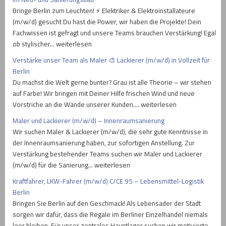
Bringe Berlin zum Leuchten! ⚡ Elektriker & Elektroinstallateure
(m/w/d) gesucht Du hast die Power, wir haben die Projekte! Dein
Fachwissen ist gefragt und unsere Teams brauchen Verstärkung! Egal
ob stylischer… weiterlesen
Verstärke unser Team als Maler 🎨 Lackierer (m/w/d) in Vollzeit für
Berlin
Du machst die Welt gerne bunter? Grau ist alle Theorie – wir stehen
auf Farbe! Wir bringen mit Deiner Hilfe frischen Wind und neue
Vorstriche an die Wände unserer Kunden.… weiterlesen
Maler und Lackierer (m/w/d) – Innenraumsanierung
Wir suchen Maler & Lackierer (m/w/d), die sehr gute Kenntnisse in
der Innenraumsanierung haben, zur sofortigen Anstellung. Zur
Verstärkung bestehender Teams suchen wir Maler und Lackierer
(m/w/d) für die Sanierung… weiterlesen
Kraftfahrer, LKW-Fahrer (m/w/d) C/CE 95 – Lebensmittel-Logistik
Berlin
Bringen Sie Berlin auf den Geschmack! Als Lebensader der Stadt
sorgen wir dafür, dass die Regale im Berliner Einzelhandel niemals
leer bleiben. Für unser zentrales Hauptlager suchen wir motivierte