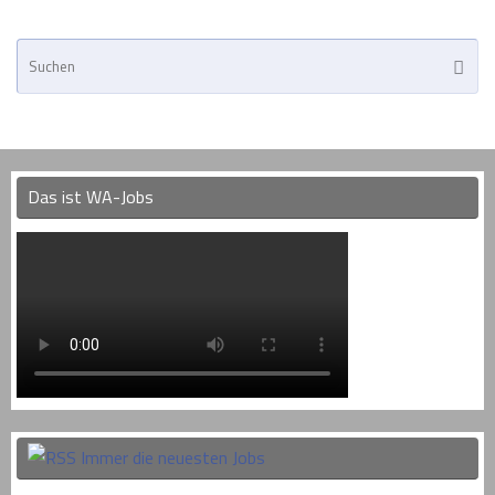
Su
Suche
na
Das ist WA-Jobs
Immer die neuesten Jobs