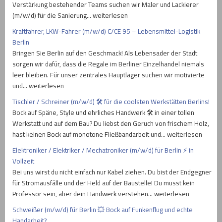
Verstärkung bestehender Teams suchen wir Maler und Lackierer
(m/w/d) für die Sanierung… weiterlesen
Kraftfahrer, LKW-Fahrer (m/w/d) C/CE 95 – Lebensmittel-Logistik
Berlin
Bringen Sie Berlin auf den Geschmack! Als Lebensader der Stadt
sorgen wir dafür, dass die Regale im Berliner Einzelhandel niemals
leer bleiben. Für unser zentrales Hauptlager suchen wir motivierte
und… weiterlesen
Tischler / Schreiner (m/w/d) 🛠️ für die coolsten Werkstätten Berlins!
Bock auf Späne, Style und ehrliches Handwerk 🛠️ in einer tollen
Werkstatt und auf dem Bau? Du liebst den Geruch von frischem Holz,
hast keinen Bock auf monotone Fließbandarbeit und… weiterlesen
Elektroniker / Elektriker / Mechatroniker (m/w/d) für Berlin ⚡ in
Vollzeit
Bei uns wirst du nicht einfach nur Kabel ziehen. Du bist der Endgegner
für Stromausfälle und der Held auf der Baustelle! Du musst kein
Professor sein, aber dein Handwerk verstehen… weiterlesen
Schweißer (m/w/d) für Berlin 💥 Bock auf Funkenflug und echte
Handarbeit?