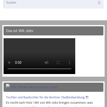
Suche
na
Das ist WA-Jobs
Immer die neuesten Jobs
Tischler und Bautischler für die Berliner Stadtentwicklung 🏗
Es riecht nach Holz ! Wir von WA-Jobs bringen zusammen, was