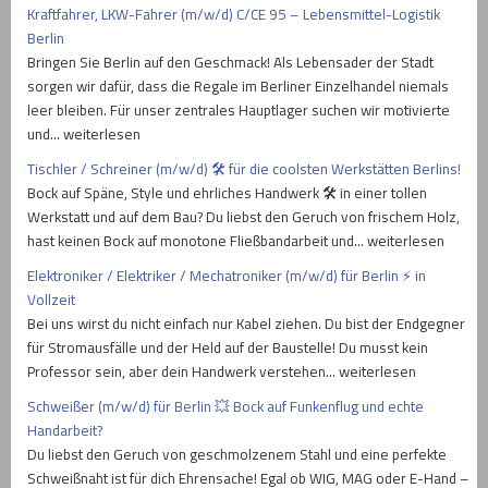
Kraftfahrer, LKW-Fahrer (m/w/d) C/CE 95 – Lebensmittel-Logistik
Berlin
Bringen Sie Berlin auf den Geschmack! Als Lebensader der Stadt
sorgen wir dafür, dass die Regale im Berliner Einzelhandel niemals
leer bleiben. Für unser zentrales Hauptlager suchen wir motivierte
und… weiterlesen
Tischler / Schreiner (m/w/d) 🛠️ für die coolsten Werkstätten Berlins!
Bock auf Späne, Style und ehrliches Handwerk 🛠️ in einer tollen
Werkstatt und auf dem Bau? Du liebst den Geruch von frischem Holz,
hast keinen Bock auf monotone Fließbandarbeit und… weiterlesen
Elektroniker / Elektriker / Mechatroniker (m/w/d) für Berlin ⚡ in
Vollzeit
Bei uns wirst du nicht einfach nur Kabel ziehen. Du bist der Endgegner
für Stromausfälle und der Held auf der Baustelle! Du musst kein
Professor sein, aber dein Handwerk verstehen… weiterlesen
Schweißer (m/w/d) für Berlin 💥 Bock auf Funkenflug und echte
Handarbeit?
Du liebst den Geruch von geschmolzenem Stahl und eine perfekte
Schweißnaht ist für dich Ehrensache! Egal ob WIG, MAG oder E-Hand –