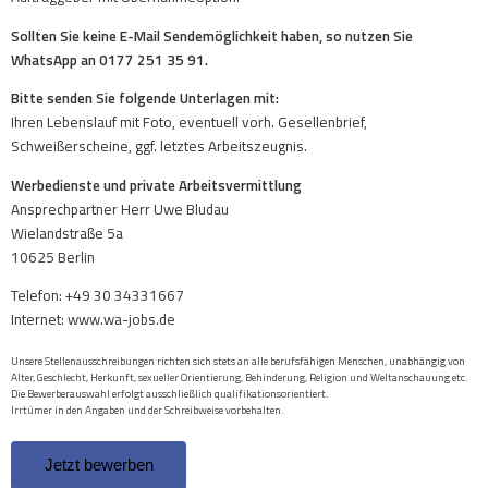
Sollten Sie keine E-Mail Sendemöglichkeit haben, so nutzen Sie
WhatsApp an 0177 251 35 91.
Bitte senden Sie folgende Unterlagen mit:
Ihren Lebenslauf mit Foto, eventuell vorh. Gesellenbrief,
Schweißerscheine, ggf. letztes Arbeitszeugnis.
Werbedienste und private Arbeitsvermittlung
Ansprechpartner Herr Uwe Bludau
Wielandstraße 5a
10625 Berlin
Telefon: +49 30 34331667
Internet: www.wa-jobs.de
Unsere Stellenausschreibungen richten sich stets an alle berufsfähigen Menschen, unabhängig von
Alter, Geschlecht, Herkunft, sexueller Orientierung, Behinderung, Religion und Weltanschauung etc.
Die Bewerberauswahl erfolgt ausschließlich qualifikationsorientiert.
Irrtümer in den Angaben und der Schreibweise vorbehalten.