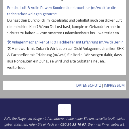
Frische Luft & volle Power: Kundendienstmonteur (m/w/d) für die
technischen Anlagen gesucht!
Du hast den Durchblick im Kabelsalat und behältst auch bei dicker Luft
einen kühlen Kopf? Wenn Du Lust hast, komplexe Gebäudetechnik in
Schuss zu halten – vom smarten Einfamilienhaus bis… weiterlesen
🛠️ Anlagenmechaniker SHK & Fachhelfer mit Erfahrung (m/w/d) Berlin
🛠️ Handwerk mit Zukunft: Wir bauen auf Dich! Anlagenmechaniker SHK
& Fachhelfer mit Erfahrung (m/w/d) für Berlin. Wir sorgen dafür, dass
aus Rohbauten ein Zuhause wird und alte Substanz neuen…
weiterlesen
DATENSCHUTZ
|
IMPRESSUM
Falls Sie Fragen zu einigen Informationen haben oder Sie uns erweiterte Hinweise
geben möchten, rufen Sie einfach an:
030 34 33 16 67
. Wenn es Ihnen lieber ist,