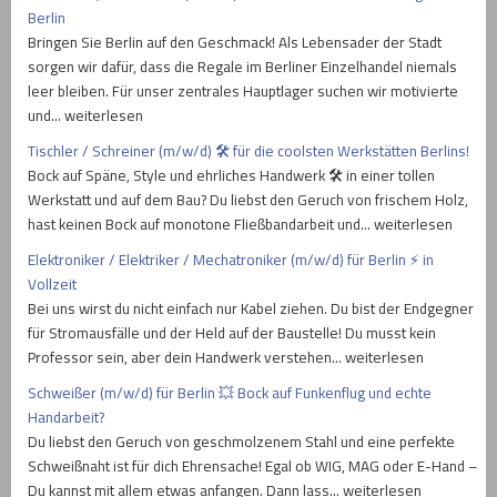
Berlin
Bringen Sie Berlin auf den Geschmack! Als Lebensader der Stadt
sorgen wir dafür, dass die Regale im Berliner Einzelhandel niemals
leer bleiben. Für unser zentrales Hauptlager suchen wir motivierte
und… weiterlesen
Tischler / Schreiner (m/w/d) 🛠️ für die coolsten Werkstätten Berlins!
Bock auf Späne, Style und ehrliches Handwerk 🛠️ in einer tollen
Werkstatt und auf dem Bau? Du liebst den Geruch von frischem Holz,
hast keinen Bock auf monotone Fließbandarbeit und… weiterlesen
Elektroniker / Elektriker / Mechatroniker (m/w/d) für Berlin ⚡ in
Vollzeit
Bei uns wirst du nicht einfach nur Kabel ziehen. Du bist der Endgegner
für Stromausfälle und der Held auf der Baustelle! Du musst kein
Professor sein, aber dein Handwerk verstehen… weiterlesen
Schweißer (m/w/d) für Berlin 💥 Bock auf Funkenflug und echte
Handarbeit?
Du liebst den Geruch von geschmolzenem Stahl und eine perfekte
Schweißnaht ist für dich Ehrensache! Egal ob WIG, MAG oder E-Hand –
Du kannst mit allem etwas anfangen. Dann lass… weiterlesen