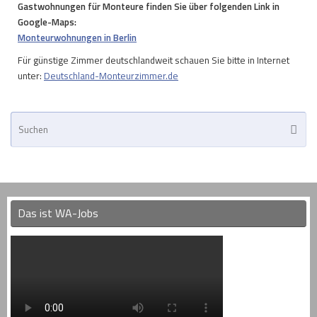
Gastwohnungen für Monteure finden Sie über folgenden Link in
Google-Maps:
Monteurwohnungen in Berlin
Für günstige Zimmer deutschlandweit schauen Sie bitte in Internet
unter:
Deutschland-Monteurzimmer.de
Su
Suche
na
Das ist WA-Jobs