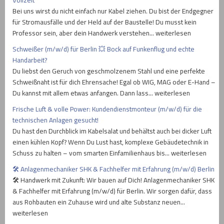
Bei uns wirst du nicht einfach nur Kabel ziehen. Du bist der Endgegner
für Stromausfälle und der Held auf der Baustelle! Du musst kein
Professor sein, aber dein Handwerk verstehen… weiterlesen
Schweißer (m/w/d) für Berlin 💥 Bock auf Funkenflug und echte
Handarbeit?
Du liebst den Geruch von geschmolzenem Stahl und eine perfekte
Schweißnaht ist für dich Ehrensache! Egal ob WIG, MAG oder E-Hand –
Du kannst mit allem etwas anfangen. Dann lass… weiterlesen
Frische Luft & volle Power: Kundendienstmonteur (m/w/d) für die
technischen Anlagen gesucht!
Du hast den Durchblick im Kabelsalat und behältst auch bei dicker Luft
einen kühlen Kopf? Wenn Du Lust hast, komplexe Gebäudetechnik in
Schuss zu halten – vom smarten Einfamilienhaus bis… weiterlesen
🛠️ Anlagenmechaniker SHK & Fachhelfer mit Erfahrung (m/w/d) Berlin
🛠️ Handwerk mit Zukunft: Wir bauen auf Dich! Anlagenmechaniker SHK
& Fachhelfer mit Erfahrung (m/w/d) für Berlin. Wir sorgen dafür, dass
aus Rohbauten ein Zuhause wird und alte Substanz neuen…
weiterlesen