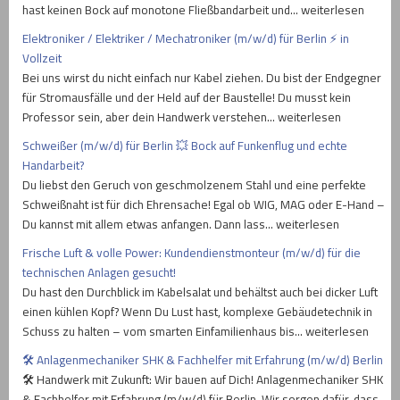
hast keinen Bock auf monotone Fließbandarbeit und… weiterlesen
Elektroniker / Elektriker / Mechatroniker (m/w/d) für Berlin ⚡ in
Vollzeit
Bei uns wirst du nicht einfach nur Kabel ziehen. Du bist der Endgegner
für Stromausfälle und der Held auf der Baustelle! Du musst kein
Professor sein, aber dein Handwerk verstehen… weiterlesen
Schweißer (m/w/d) für Berlin 💥 Bock auf Funkenflug und echte
Handarbeit?
Du liebst den Geruch von geschmolzenem Stahl und eine perfekte
Schweißnaht ist für dich Ehrensache! Egal ob WIG, MAG oder E-Hand –
Du kannst mit allem etwas anfangen. Dann lass… weiterlesen
Frische Luft & volle Power: Kundendienstmonteur (m/w/d) für die
technischen Anlagen gesucht!
Du hast den Durchblick im Kabelsalat und behältst auch bei dicker Luft
einen kühlen Kopf? Wenn Du Lust hast, komplexe Gebäudetechnik in
Schuss zu halten – vom smarten Einfamilienhaus bis… weiterlesen
🛠️ Anlagenmechaniker SHK & Fachhelfer mit Erfahrung (m/w/d) Berlin
🛠️ Handwerk mit Zukunft: Wir bauen auf Dich! Anlagenmechaniker SHK
& Fachhelfer mit Erfahrung (m/w/d) für Berlin. Wir sorgen dafür, dass