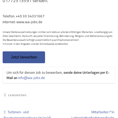
01772513591 senden.
Telefon: +49 30 34331667
Internet: www.wa-jobs.de
Unsere Stellenausschreibungen richten sich stets an alle berufsfähigen Menschen, unabhängig von
Alter, Geschlecht, Herkunft, sexueller Orientierung, Behinderung, Religion und Weltanschauung etc.
Die Bewerberauswahl erfolgt ausschließlich qualifikationsorientiert.
Irrtümer in den Angaben und der Schreibweise vorbehalten.
Um sich für diesen Job zu bewerben,
sende deine Unterlagen per E-
Mail an
info@wa-jobs.de
Lesezeichen
.
Turbinen- und
Mitarbeiter/*in
Baugruppenmonteure (m/w/d)
Leiterplattenfertigung Berlin