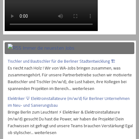
Immer die neuesten Jobs
Tischler und Bautischler für die Berliner Stadtentwicklung 🏗
Es riecht nach Holz ! Wir von WA-Jobs bringen zusammen, was
zusammengehört. Für unsere Partnerbetriebe suchen wir motivierte
Bautischler und Tischler (m/w/d), die Lust haben, ihre Kollegen bei
spannenden Projekten im Bereich… weiterlesen
Elektriker 💡 Elektroinstallateure (m/w/d) für Berliner Unternehmen
im Neu- und Sanierungsbau
Bringe Berlin zum Leuchten! ⚡ Elektriker & Elektroinstallateure
(m/w/d) gesucht Du hast die Power, wir haben die Projekte! Dein
Fachwissen ist gefragt und unsere Teams brauchen Verstärkung! Egal
ob stylischer… weiterlesen