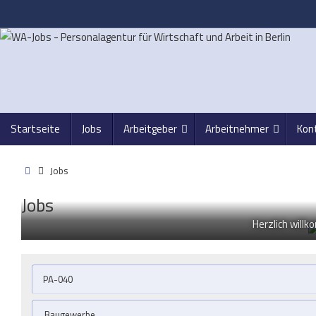
Zum
Inhalt
springen
Zum
Startseite
Jobs
Arbeitgeber
Arbeitnehmer
Kon
Inhalt
springen
Start
Jobs
Jobs
Herzlich willk