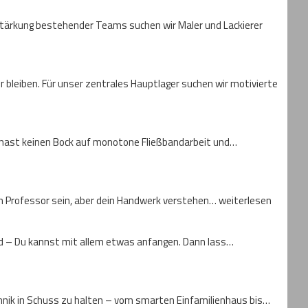
rstärkung bestehender Teams suchen wir Maler und Lackierer
er bleiben. Für unser zentrales Hauptlager suchen wir motivierte
z, hast keinen Bock auf monotone Fließbandarbeit und…
ein Professor sein, aber dein Handwerk verstehen… weiterlesen
nd – Du kannst mit allem etwas anfangen. Dann lass…
chnik in Schuss zu halten – vom smarten Einfamilienhaus bis…