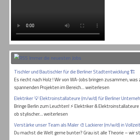
Immer die neuesten Jobs
Tischler und Bautischler für die Berliner Stadtentwicklung 🏗
Es riecht nach Holz ! Wir von WA-Jobs bringen zusammen, was z
spannenden Projekten im Bereich… weiterlesen
Elektriker 💡 Elektroinstallateure (m/w/d) für Berliner Unter
Bringe Berlin zum Leuchten! ⚡ Elektriker & Elektroinstallateur
ob stylischer… weiterlesen
Verstärke unser Team als Maler 🎨 Lackierer (m/w/d) in Vollzeit
Du machst die Welt gerne bunter? Grau ist alle Theorie – wir s