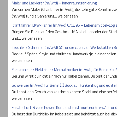
Maler und Lackierer (m/w/d) – Innenraumsanierung
Wir suchen Maler & Lackierer (m/w/d), die sehr gute Kenntniss
(m/w/d) für die Sanierung… weiterlesen
Kraftfahrer, LKW-Fahrer (m/w/d) C/CE 95 – Lebensmittel-Logist
Bringen Sie Berlin auf den Geschmack! Als Lebensader der Stadt
und… weiterlesen
Tischler / Schreiner (m/w/d) 🛠️ für die coolsten Werkstätten Be
Bock auf Späne, Style und ehrliches Handwerk 🛠️ in einer tol
weiterlesen
Elektroniker / Elektriker / Mechatroniker (m/w/d) für Berlin ⚡ in 
Bei uns wirst du nicht einfach nur Kabel ziehen. Du bist der E
Schweißer (m/w/d) für Berlin 💥 Bock auf Funkenflug und echte
Du liebst den Geruch von geschmolzenem Stahl und eine perfe
weiterlesen
Frische Luft & volle Power: Kundendienstmonteur (m/w/d) für 
Du hast den Durchblick im Kabelsalat und behältst auch bei d