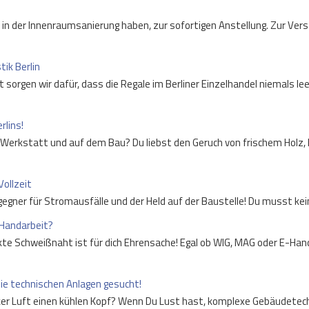
e in der Innenraumsanierung haben, zur sofortigen Anstellung. Zur Ve
ik Berlin
 sorgen wir dafür, dass die Regale im Berliner Einzelhandel niemals le
rlins!
len Werkstatt und auf dem Bau? Du liebst den Geruch von frischem Hol
Vollzeit
ndgegner für Stromausfälle und der Held auf der Baustelle! Du musst k
 Handarbeit?
kte Schweißnaht ist für dich Ehrensache! Egal ob WIG, MAG oder E-Ha
die technischen Anlagen gesucht!
icker Luft einen kühlen Kopf? Wenn Du Lust hast, komplexe Gebäudete